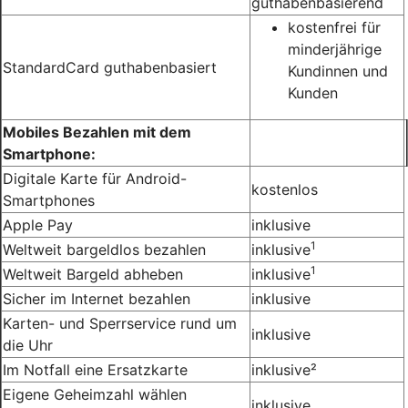
guthabenbasierend
kostenfrei für
minderjährige
StandardCard guthabenbasiert
Kundinnen und
Kunden
Mobiles Bezahlen mit dem
Smartphone:
Digitale Karte für Android-
kostenlos
Smartphones
Apple Pay
inklusive
1
Weltweit bargeldlos bezahlen
inklusive
1
Weltweit Bargeld abheben
inklusive
Sicher im Internet bezahlen
inklusive
Karten- und Sperrservice rund um
inklusive
die Uhr
Im Notfall eine Ersatzkarte
inklusive²
Eigene Geheimzahl wählen
inklusive