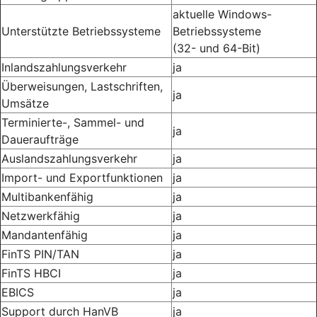
aktuelle Windows-
Unterstützte Betriebssysteme
Betriebssysteme
(32- und 64-Bit)
Inlandszahlungsverkehr
ja
Überweisungen, Lastschriften,
ja
Umsätze
Terminierte-, Sammel- und
ja
Daueraufträge
Auslandszahlungsverkehr
ja
Import- und Exportfunktionen
ja
Multibankenfähig
ja
Netzwerkfähig
ja
Mandantenfähig
ja
FinTS PIN/TAN
ja
FinTS HBCI
ja
EBICS
ja
Support durch HanVB
ja