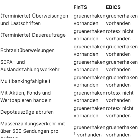
FinTS
EBICS
(Terminierte) Überweisungen
gruenerhaken
gruenerhaken
und Lastschriften
vorhanden
vorhanden
gruenerhaken
rotesx
nicht
(Terminierte) Daueraufträge
vorhanden
vorhanden
gruenerhaken
gruenerhaken
Echtzeitüberweisungen
vorhanden
vorhanden
SEPA- und
gruenerhaken
gruenerhaken
Auslandszahlungsverkehr
vorhanden
vorhanden
gruenerhaken
gruenerhaken
Multibankingfähigkeit
vorhanden
vorhanden
Mit Aktien, Fonds und
gruenerhaken
rotesx
nicht
Wertpapieren handeln
vorhanden
vorhanden
gruenerhaken
rotesx
nicht
Depotauszüge abrufen
vorhanden
vorhanden
Massenzahlungsverkehr mit
gruenerhaken
gruenerhaken
über 500 Sendungen pro
1
vorhanden
vorhanden