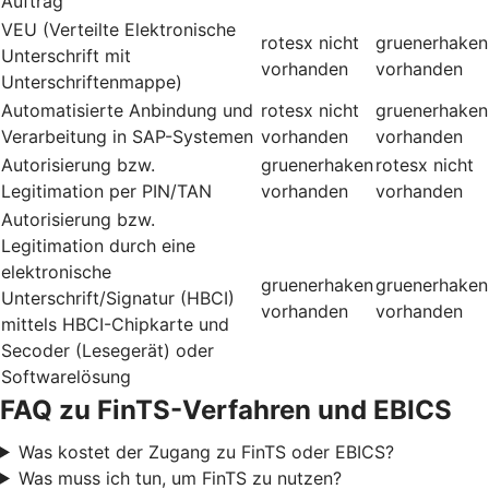
Auftrag
VEU (Verteilte Elektronische
rotesx
nicht
gruenerhaken
Unterschrift mit
vorhanden
vorhanden
Unterschriftenmappe)
Automatisierte Anbindung und
rotesx
nicht
gruenerhaken
Verarbeitung in SAP-Systemen
vorhanden
vorhanden
Autorisierung bzw.
gruenerhaken
rotesx
nicht
Legitimation per PIN/TAN
vorhanden
vorhanden
Autorisierung bzw.
Legitimation durch eine
elektronische
gruenerhaken
gruenerhaken
Unterschrift/Signatur (HBCI)
vorhanden
vorhanden
mittels HBCI-Chipkarte und
Secoder (Lesegerät) oder
Softwarelösung
FAQ zu FinTS-Verfahren und EBICS
Was kostet der Zugang zu FinTS oder EBICS?
Was muss ich tun, um FinTS zu nutzen?