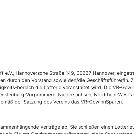
aft e.V., Hannoversche Straße 149, 30627 Hannover, einget
en durch den Vorstand sowie den/die Geschäftsführer/in. Z
gkeits-bereich die Lotterie veranstaltet wird. Die VR-Gewi
cklenburg-Vorpommern, Niedersachsen, Nordrhein-Westfale
 gemäß der Satzung des Vereins das VR-GewinnSparen.
ammenhängende Verträge ab. Sie schließen einen Lotteriev