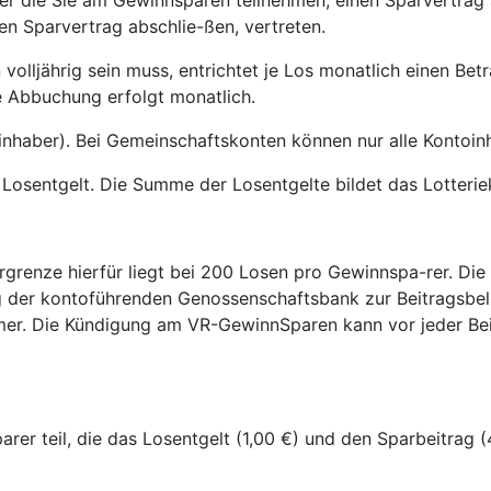
r die Sie am Gewinnsparen teilnehmen, einen Sparvertrag a
en Sparvertrag abschlie-ßen, vertreten.
n volljährig sein muss, entrichtet je Los monatlich einen 
e Abbuchung erfolgt monatlich.
inhaber). Bei Gemeinschaftskonten können nur alle Kontoin
Losentgelt. Die Summe der Losentgelte bildet das Lotteriek
renze hierfür liegt bei 200 Losen pro Gewinnspa-rer. Die
ug der kontoführenden Genossenschaftsbank zur Beitragsbe
mmer. Die Kündigung am VR-GewinnSparen kann vor jeder Be
r teil, die das Losentgelt (1,00 €) und den Sparbeitrag (