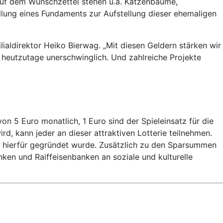
Auf dem Wunschzettel stehen u.a. Katzenbäume,
tellung eines Fundaments zur Aufstellung dieser ehemaligen
ilialdirektor Heiko Bierwag. „Mit diesen Geldern stärken wir
 heutzutage unerschwinglich. Und zahlreiche Projekte
 5 Euro monatlich, 1 Euro sind der Spieleinsatz für die
, kann jeder an dieser attraktiven Lotterie teilnehmen.
n hierfür gegründet wurde. Zusätzlich zu den Sparsummen
ken und Raiffeisenbanken an soziale und kulturelle