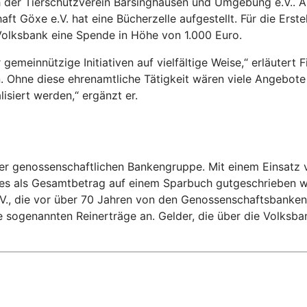
h der Tierschutzverein Barsinghausen und Umgebung e.V.. 
aft Göxe e.V. hat eine Bücherzelle aufgestellt. Für die Ers
olksbank eine Spende in Höhe von 1.000 Euro.
emeinnützige Initiativen auf vielfältige Weise,“ erläutert F
. Ohne diese ehrenamtliche Tätigkeit wären viele Angebote
isiert werden,“ ergänzt er.
 genossenschaftlichen Bankengruppe. Mit einem Einsatz von
es als Gesamtbetrag auf einem Sparbuch gutgeschrieben wird
. V., die vor über 70 Jahren von den Genossenschaftsbanke
sogenannten Reinerträge an. Gelder, die über die Volksban